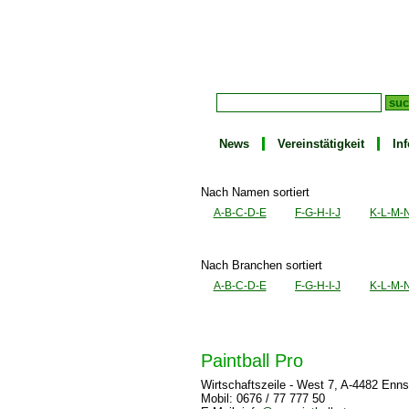
News
Vereinstätigkeit
In
Nach Namen sortiert
A-B-C-D-E
F-G-H-I-J
K-L-M-
Nach Branchen sortiert
A-B-C-D-E
F-G-H-I-J
K-L-M-
Paintball Pro
Wirtschaftszeile - West 7, A-4482 Enns
Mobil: 0676 / 77 777 50