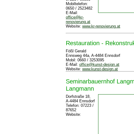
Mobiltelefon:
0650 / 2523482
E-Mail:
office@kr-
renovierung.at
Website:
www.kr-renovierung.at
Restauration - Rekonstru
Fößl Gerald
Ennsweg 44a, A-4484 Ennsdorf
Mobil: 0660 / 3253095
E-Mail:
office@kunst-design.at
Website:
www.kunst-design.at
Seminarbauernhof Langm
Langmann
Dorfstraße 18,
A-4484 Ennsdorf
Telefon: 07223 /
87652
Website: