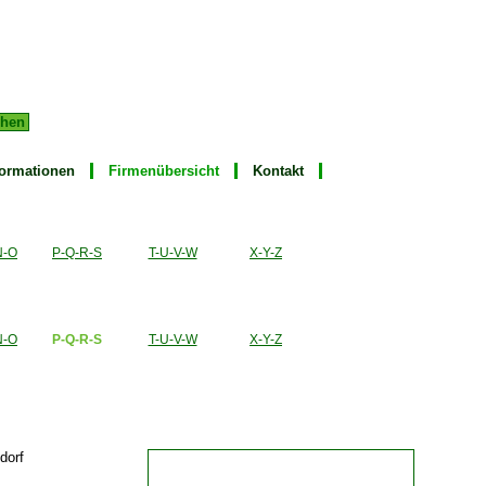
Admin
formationen
Firmenübersicht
Kontakt
N-O
P-Q-R-S
T-U-V-W
X-Y-Z
N-O
P-Q-R-S
T-U-V-W
X-Y-Z
dorf