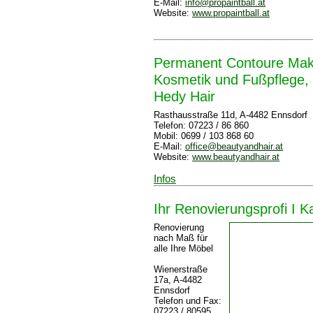
E-Mail:
info@propaintball.at
Website:
www.propaintball.at
Permanent Contoure Mak
Kosmetik und Fußpflege,
Hedy Hair
Rasthausstraße 11d, A-4482 Ennsdorf
Telefon: 07223 / 86 860
Mobil: 0699 / 103 868 60
E-Mail:
office@beautyandhair.at
Website:
www.beautyandhair.at
Infos
Ihr Renovierungsprofi I K
Renovierung
nach Maß für
alle Ihre Möbel
Wienerstraße
17a, A-4482
Ennsdorf
Telefon und Fax:
07223 / 80595