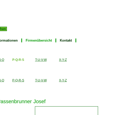
Admin
formationen
Firmenübersicht
Kontakt
N-O
P-Q-R-S
T-U-V-W
X-Y-Z
N-O
P-Q-R-S
T-U-V-W
X-Y-Z
 Passenbrunner Josef