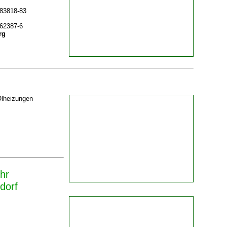
 83818-83
 62387-6
rg
Ölheizungen
hr
dorf