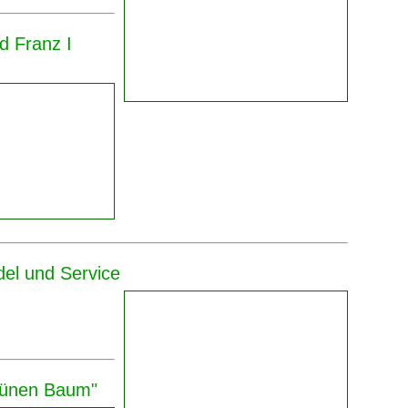
d Franz I
ndel und Service
rünen Baum"