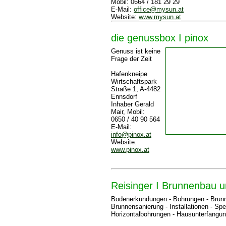
Mobil: 0664 / 181 29 29
E-Mail:
office@mysun.at
Website:
www.mysun.at
die genussbox I pinox
Genuss ist keine
Frage der Zeit
Hafenkneipe
Wirtschaftspark
Straße 1, A-4482
Ennsdorf
Inhaber Gerald
Mair, Mobil:
0650 / 40 90 564
E-Mail:
info@pinox.at
Website:
www.pinox.at
Reisinger I Brunnenbau u
Bodenerkundungen - Bohrungen - Brun
Brunnensanierung - Installationen - Spez
Horizontalbohrungen - Hausunterfangu