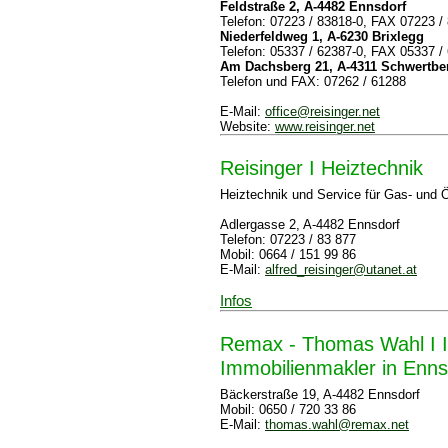
Feldstraße 2, A-4482 Ennsdorf
Telefon: 07223 / 83818-0, FAX 07223 /
Niederfeldweg 1, A-6230 Brixlegg
Telefon: 05337 / 62387-0, FAX 05337 /
Am Dachsberg 21, A-4311 Schwertbe
Telefon und FAX: 07262 / 61288
E-Mail:
office@reisinger.net
Website:
www.reisinger.net
Reisinger I Heiztechnik
Heiztechnik und Service für Gas- und 
Adlergasse 2, A-4482 Ennsdorf
Telefon: 07223 / 83 877
Mobil: 0664 / 151 99 86
E-Mail:
alfred_reisinger@utanet.at
Infos
Remax - Thomas Wahl I I
Immobilienmakler in Enns
Bäckerstraße 19, A-4482 Ennsdorf
Mobil: 0650 / 720 33 86
E-Mail:
thomas.wahl@remax.net