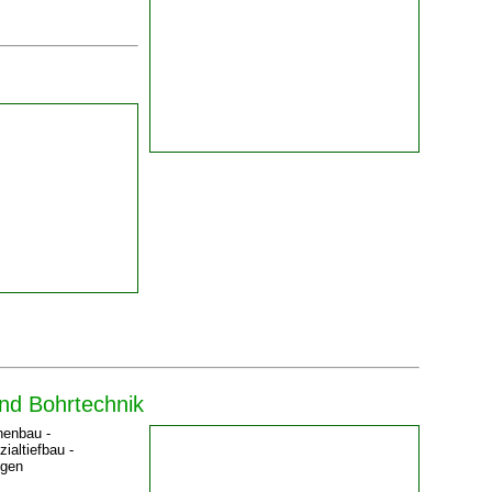
nd Bohrtechnik
nenbau -
ialtiefbau -
ngen