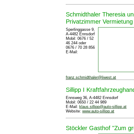
Schmidthaler Theresia un
Privatzimmer Vermietung
Sperlinggasse 9,
A-4482 Ennsdorf
Mobil: 0676 / 52
46 244 oder
0676 / 70 28 856
E-Mail:
franz.schmidthaler@liwest.at
Sillipp I Kraftfahrzeugha
Ennsweg 36, A-4482 Ennsdorf
Mobil: 0650 / 22 44 989
E-Mail:
klaus.sillipp@auto-sillipp.at
Website:
www.auto-sillipp.at
Stöckler Gasthof "Zum g