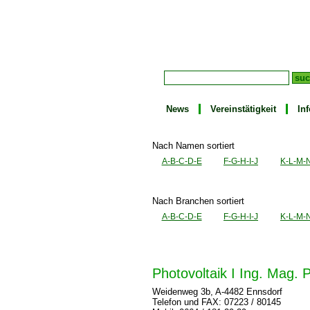
News
Vereinstätigkeit
In
Nach Namen sortiert
A-B-C-D-E
F-G-H-I-J
K-L-M-
Nach Branchen sortiert
A-B-C-D-E
F-G-H-I-J
K-L-M-
Photovoltaik I Ing. Mag.
Weidenweg 3b, A-4482 Ennsdorf
Telefon und FAX: 07223 / 80145