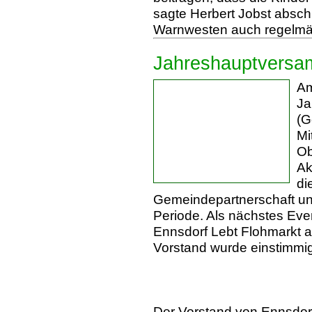
sagte Herbert Jobst abschl
Warnwesten auch regelmä
Jahreshauptversa
Am
Ja
(G
Mi
Ob
Ak
di
Gemeindepartnerschaft un
Periode. Als nächstes Even
Ennsdorf Lebt Flohmarkt 
Vorstand wurde einstimmi
Der Vorstand von Ennsdorf