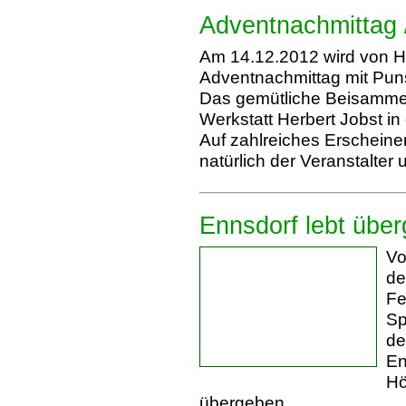
Adventnachmittag 
Am 14.12.2012 wird von He
Adventnachmittag mit Puns
Das gemütliche Beisammen
Werkstatt Herbert Jobst i
Auf zahlreiches Erscheinen
natürlich der Veranstalte
Ennsdorf lebt übe
Vo
de
Fe
Sp
de
En
Hö
übergeben.