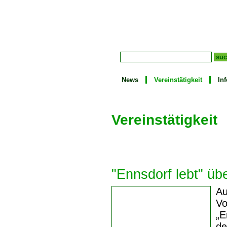
News
Vereinstätigkeit
In
Vereinstätigkeit
"Ennsdorf lebt" üb
Au
Vo
„E
de