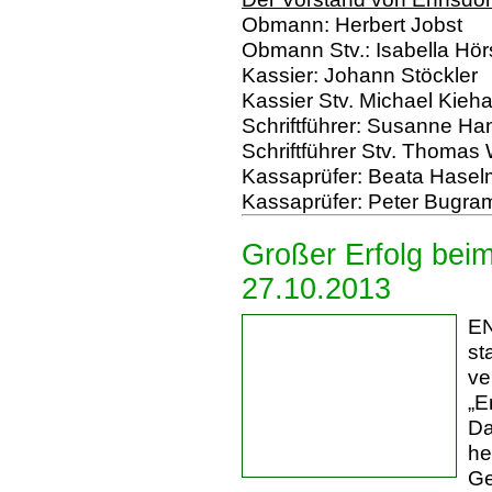
Obmann: Herbert Jobst
Obmann Stv.: Isabella Hör
Kassier: Johann Stöckler
Kassier Stv. Michael Kieh
Schriftführer: Susanne Ha
Schriftführer Stv. Thomas
Kassaprüfer: Beata Hasel
Kassaprüfer: Peter Bugra
Großer Erfolg bei
27.10.2013
EN
st
ve
„E
Da
he
Ge