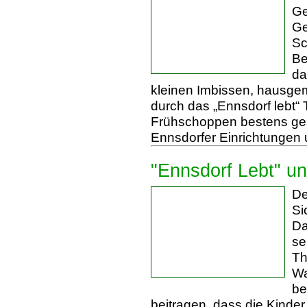
Ge
Ge
Sc
Be
da
kleinen Imbissen, hausge
durch das „Ennsdorf lebt
Frühschoppen bestens ges
Ennsdorfer Einrichtungen u
"Ennsdorf Lebt" un
De
Si
Da
se
Th
Wa
be
beitragen, dass die Kinde