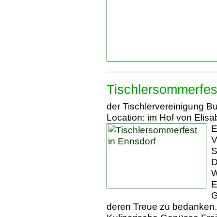
Tischlersommerfes
der Tischlervereinigung 
Location: im Hof von Elis
E
V
S
D
W
E
G
deren Treue zu bedanken.